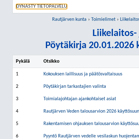
SIIRRY S
DYNASTY TIETOPALVELU
Rautjärven kunta
Toimielimet
Liikelait
Liikelaitos
Pöytäkirja 20.01.2026 k
Pykälä
Otsikko
1
Kokouksen laillisuus ja päätösvaltaisuus
2
Pöytäkirjan tarkastajien valinta
3
Toimialajohtajan ajankohtaiset asiat
4
Rautjärven Veden talousarvion 2026 käyttösuun
5
Rakentamisen ohjauksen talousarvion käyttösu
6
Pyyntö Rautjärven vedelle vesilaskun huojenta