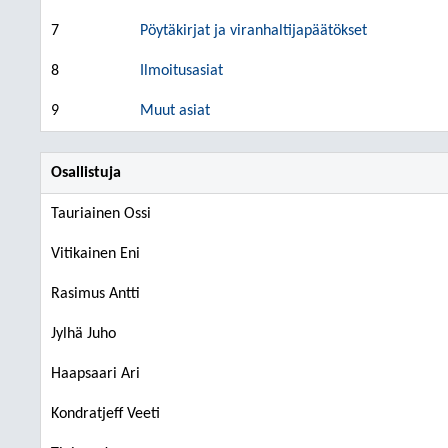
7
Pöytäkirjat ja viranhaltijapäätökset
8
Ilmoitusasiat
9
Muut asiat
Osallistuja
Tauriainen Ossi
Vitikainen Eni
Rasimus Antti
Jylhä Juho
Haapsaari Ari
Kondratjeff Veeti