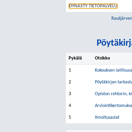
DYNASTY TIETOPALVELU
Rautjärven
Pöytäkirj
Pykälä
Otsikko
1
Kokouksen laillisuu
2
Pöytäkirjan tarkast
3
Opiston rehtorin, k
4
Arviointikertomuks
5
Ilmoitusasiat