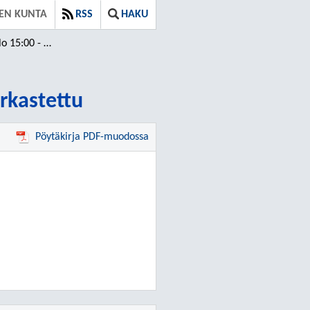
EN KUNTA
RSS
HAKU
14 / Tarkastettu
arkastettu
Pöytäkirja PDF-muodossa