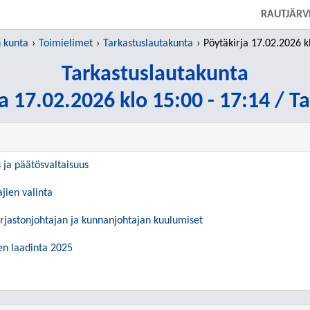
SIIRRY SUORAAN PÄÄSISÄLTÖÖN
RAUTJÄRV
 kunta
Toimielimet
Tarkastuslautakunta
Pöytäkirja 17.02.2026 klo 15:00 - 17:
Tarkastuslautakunta
a 17.02.2026 klo 15:00 - 17:14 / T
s ja päätösvaltaisuus
ajien valinta
irjastonjohtajan ja kunnanjohtajan kuulumiset
en laadinta 2025