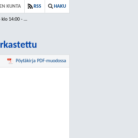
EN KUNTA
RSS
HAKU
15:27 / Tarkastettu
arkastettu
Pöytäkirja PDF-muodossa