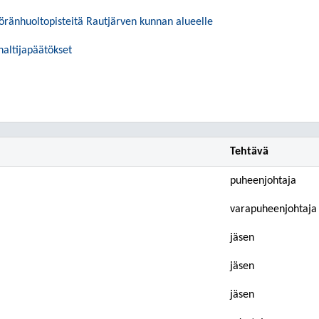
yöränhuoltopisteitä Rautjärven kunnan alueelle
nhaltijapäätökset
Tehtävä
puheenjohtaja
varapuheenjohtaja
jäsen
jäsen
jäsen