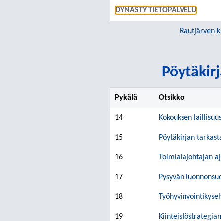
DYNASTY TIETOPALVELU
Rautjärven k
Pöytäkirj
Pykälä
Otsikko
14
Kokouksen laillisuu
15
Pöytäkirjan tarkast
16
Toimialajohtajan aj
17
Pysyvän luonnonsuo
18
Työhyvinvointikysel
19
Kiinteistöstrategia