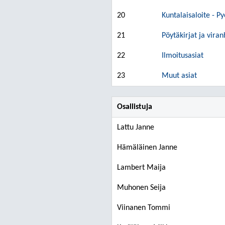
20
Kuntalaisaloite - P
21
Pöytäkirjat ja vira
22
Ilmoitusasiat
23
Muut asiat
Osallistuja
Lattu Janne
Hämäläinen Janne
Lambert Maija
Muhonen Seija
Viinanen Tommi