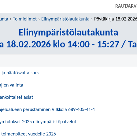
SIIRRY SUORAAN PÄÄSISÄLTÖÖN
RAUTJÄRV
unta
Toimielimet
Elinympäristölautakunta
Pöytäkirja 18.02.2026 klo 14:00 - 
Elinympäristölautakunta
a 18.02.2026 klo 14:00 - 15:27 / T
s ja päätösvaltaisuus
ajien valinta
ankohtaiset asiat
jelualueen perustaminen Vilkkola 689-405-41-4
yn tulokset 2025 elinympäristöpalvelut
n toimenpiteet vuodelle 2026