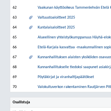
62
Vaakunan käyttöoikeus Tammenlehvän Etelä K
63
Valtuustoaloitteet 2025
64
Kuntalaisaloitteet 2025
65
Alueellinen yhteistyökumppanuus Häyhä-elok
66
Etelä-Karjala kasvattaa -maakunnallinen sop
67
Kunnanhallituksen alaisten yksiköiden osavuos
68
Kunnanhallitukselle tiedoksi saapunet asiakir
69
Pöytäkirjat ja viranhaltijapäätökset
70
Valokuituverkon rakentaminen Rautjärven Pit
Osallistuja