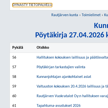
SIIRRY S
DYNASTY TIETOPALVELU
Rautjärven kunta
Toimielimet
Ku
Kunn
Pöytäkirja 27.04.2026 k
Pykälä
Otsikko
56
Hallituksen kokouksen laillisuus ja päätösvalt
57
Pöytäkirjan tarkastajien valinta
58
Kunnanjohtajan ajankohtaiset asiat
59
Valtuuston kokouksen 20.4.2026 laillisuus ja 
60
Rautjärven Vuokratalot Oy:n hallituksen var
61
Tapahtuma-avustukset 2026