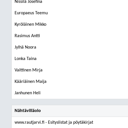
Nissilä Josefina
Europaeus Teemu
Kyröläinen Mikko
Rasimus Antti
Jylhä Noora
Lonka Taina
Vaittinen Mirja
Kääriäinen Maija
Janhunen Heli
Nähtävilläolo
www.rautjarvi.fi - Esityslistat ja pöytäkirjat