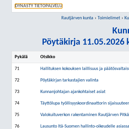
SIIRRY S
DYNASTY TIETOPALVELU
Rautjärven kunta
Toimielimet
Ku
Kunn
Pöytäkirja 11.05.2026 k
Pykälä
Otsikko
71
Hallituksen kokouksen laillisuus ja päätösvaltai
72
Pöytäkirjan tarkastajien valinta
73
Kunnanjohtajan ajankohtaiset asiat
74
Täyttölupa työllisyyskoordinaattorin sijaisuutee
75
Valokuituverkon rakentaminen Rautjärven Pitkä
76
Lausunto Itä-Suomen hallinto-oikeudelle asias