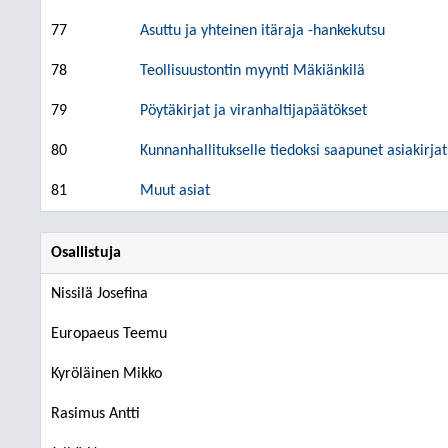
77
Asuttu ja yhteinen itäraja -hankekutsu
78
Teollisuustontin myynti Mäkiänkilä
79
Pöytäkirjat ja viranhaltijapäätökset
80
Kunnanhallitukselle tiedoksi saapunet asiakirja
81
Muut asiat
Osallistuja
Nissilä Josefina
Europaeus Teemu
Kyröläinen Mikko
Rasimus Antti