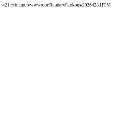
421 c:\inetpub\wwwroot\Rautjarvi\kokous/2026428.HTM