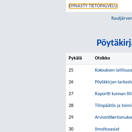
DYNASTY TIETOPALVELU
Rautjärven
Pöytäkirj
Pykälä
Otsikko
25
Kokouksen laillisuu
26
Pöytäkirjan tarkast
27
Raportti kunnan ti
28
Tilinpäätös ja toi
29
Arviointikertomuks
30
Ilmoitusasiat