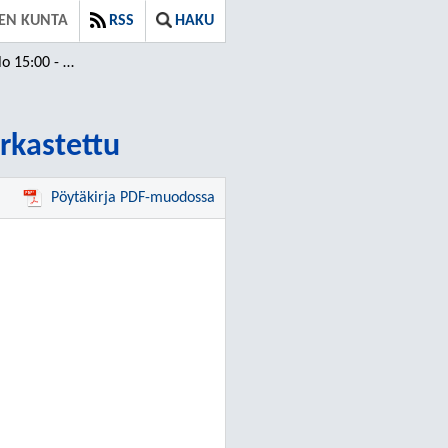
EN KUNTA
RSS
HAKU
30 / Tarkastettu
arkastettu
Pöytäkirja PDF-muodossa