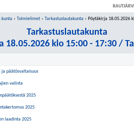
SIIRRY SUORAAN PÄÄSISÄLTÖÖN
RAUTJÄRV
 kunta
Toimielimet
Tarkastuslautakunta
Pöytäkirja 18.05.2026 klo 15:00 - 17:
Tarkastuslautakunta
a 18.05.2026 klo 15:00 - 17:30 / T
s ja päätösvaltaisuus
ajien valinta
linpäätöksestä 2025
mintakertomus 2025
en laadinta 2025