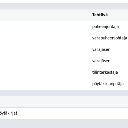
Tehtävä
puheenjohtaja
varapuheenjohtaja
varajäsen
varajäsen
tilintarkastaja
pöytäkirjanpitäjä
pöytäkirjat