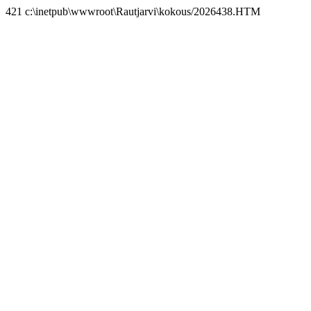
421 c:\inetpub\wwwroot\Rautjarvi\kokous/2026438.HTM