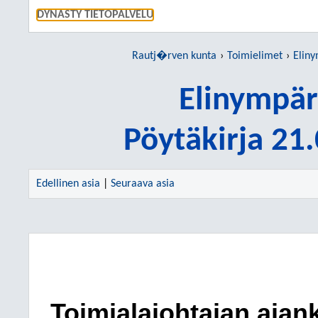
SIIRRY S
DYNASTY TIETOPALVELU
Rautj�rven kunta
Toimielimet
Eliny
Elinympär
Pöytäkirja 21
Edellinen asia
|
Seuraava asia
Toimialajohtajan ajank