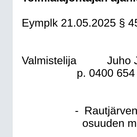
Eymplk
21.05.2025
§ 4
Valmistelija
Juho J
p. 0400 654 
-
Rautjärve
osuuden m