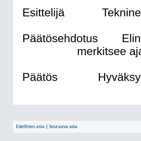
Esittelijä
Teknine
Päätösehdotus
Eli
merkitsee aj
Päätös
Hyväksyt
Edellinen asia
|
Seuraava asia