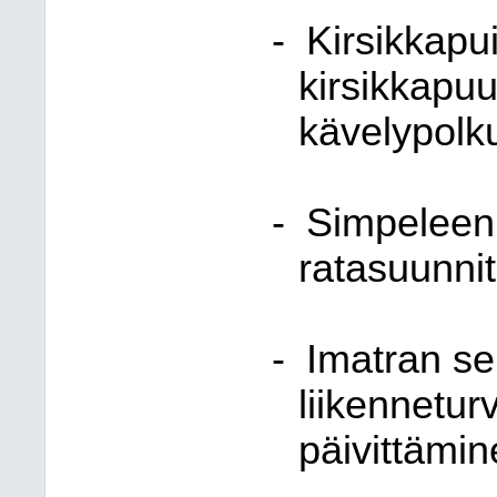
-
Kirsikkapui
kirsikkapuu
kävelypolku
-
Simpeleen 
ratasuunni
-
Imatran s
liikennetur
päivittämin