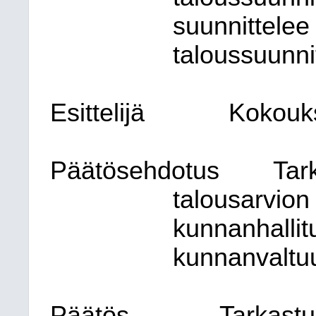
suunnittelee 
taloussuunni
Esittelijä
Kokouk
Päätösehdotus
Tar
talousarvion
kunnanhallit
kunnanvaltuu
Päätös
Tarkastu