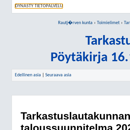
SIIRRY S
DYNASTY TIETOPALVELU
Rautj�rven kunta
Toimielimet
Tar
Tarkast
Pöytäkirja 16
Edellinen asia
|
Seuraava asia
Tarkastuslautakunnan 
taloussuunnitelma 20