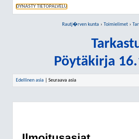
SIIRRY S
DYNASTY TIETOPALVELU
Rautj�rven kunta
Toimielimet
Tar
Tarkast
Pöytäkirja 16
Edellinen asia
| Seuraava asia
Ilmoitusasiat