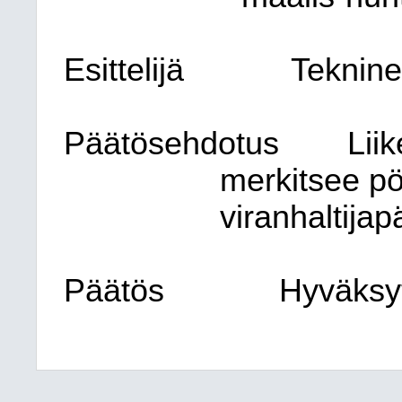
Esittelijä
Teknine
Päätösehdotus
Liik
merkitsee pöy
viranhaltija
Päätös
Hyväksyt