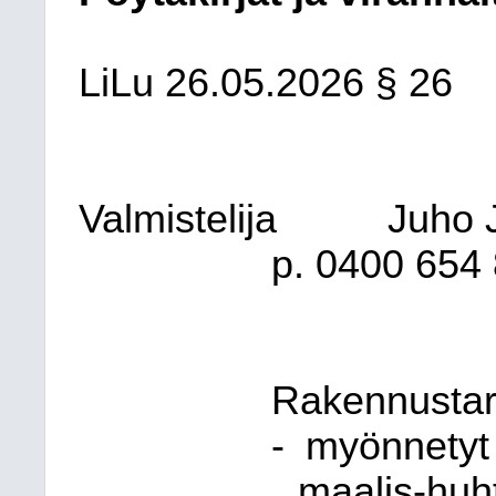
LiLu
26.05.2026
§ 26
Valmistelija
Juho J
p. 0400 654 8
Rakennustar
-
myönnetyt
maalis-huh