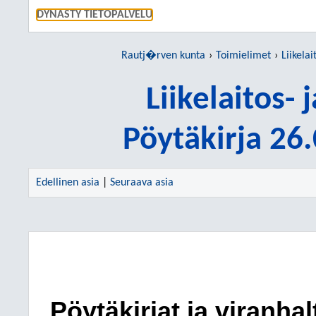
SIIRRY S
DYNASTY TIETOPALVELU
Rautj�rven kunta
Toimielimet
Liikela
Liikelaitos-
Pöytäkirja 26
Edellinen asia
|
Seuraava asia
Pöytäkirjat ja viranha