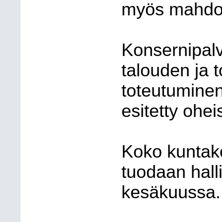
myös mahdoll
Konsernipalv
talouden ja t
toteutuminen
esitetty ohe
Koko kuntako
tuodaan hall
kesäkuussa.