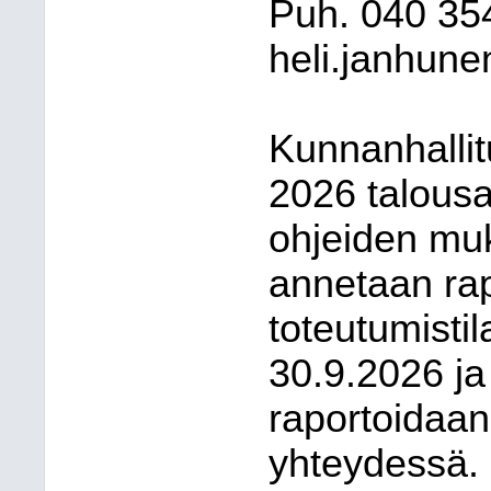
Puh. 040 35
heli.janhune
Kunnanhalli
2026 talousa
ohjeiden mu
annetaan rap
toteutumistil
30.9.2026 ja
raportoidaan
yhteydessä.