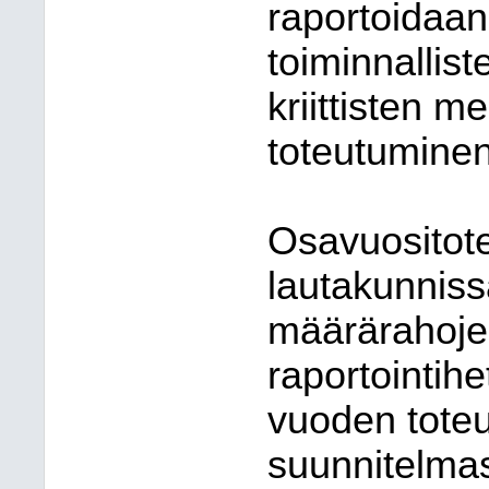
raportoidaan
toiminnallist
kriittisten m
toteutuminen 
Osavuositote
lautakunnissa
määrärahojen
raportointihe
vuoden tote
suunnitelmas