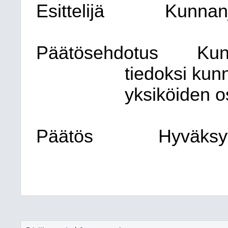
Esittelijä
Kunnanj
Päätösehdotus
Kun
tiedoksi kun
yksiköiden o
Päätös
Hyväksyt