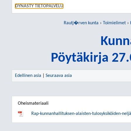
SIIRRY S
DYNASTY TIETOPALVELU
Rautj�rven kunta
Toimielimet
Kunn
Pöytäkirja 27
Edellinen asia
|
Seuraava asia
Oheismateriaali
Rap-kunnanhallituksen-alaisten-tulosyksiköiden-nelj