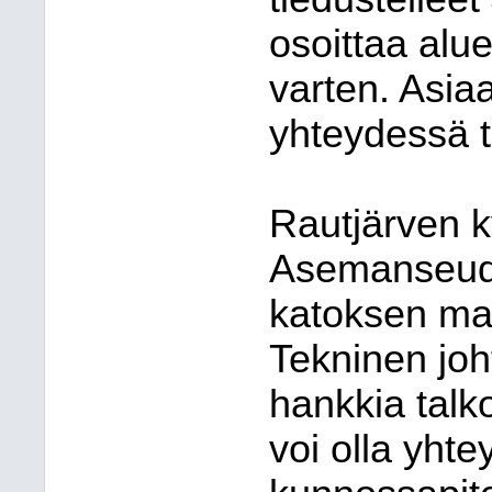
osoittaa alue
varten. Asiaa
yhteydessä t
Rautjärven k
Asemanseudun
katoksen ma
Tekninen joht
hankkia talko
voi olla yht