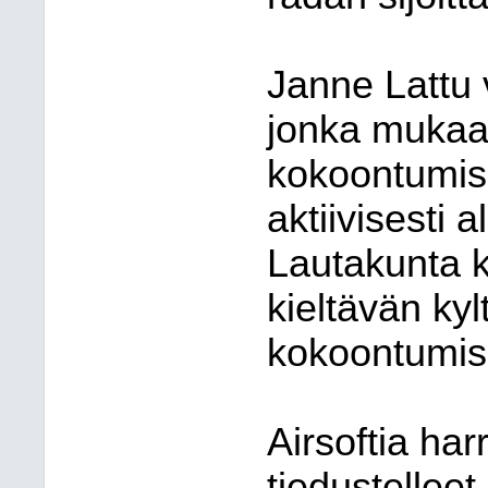
Janne Lattu 
jonka mukaa
kokoontumisp
aktiivisesti 
Lautakunta k
kieltävän ky
kokoontumisp
Airsoftia har
tiedustellee