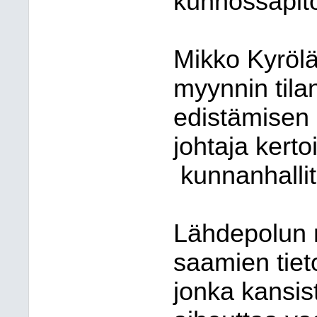
kunnossapito
Mikko Kyrölä
myynnin tila
edistämisen 
johtaja kerto
kunnanhallit
Lähdepolun 
saamien tie
jonka kansi