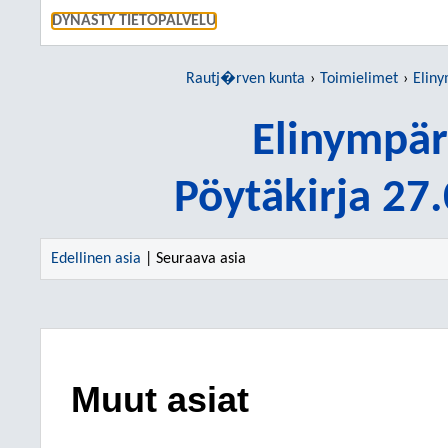
SIIRRY S
DYNASTY TIETOPALVELU
Rautj�rven kunta
Toimielimet
Eliny
Elinympär
Pöytäkirja 27
Edellinen asia
| Seuraava asia
Muut asiat