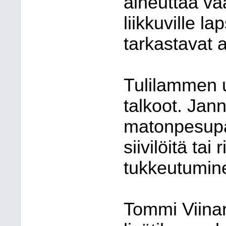
aiheuttaa vaa
liikkuville la
tarkastavat 
Tulilammen u
talkoot. Ja
matonpesupai
siivilöitä tai
tukkeutumin
Tommi Viina