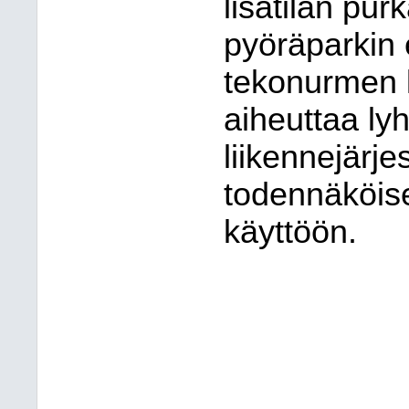
lisätilan pu
pyöräparkin 
tekonurmen k
aiheuttaa ly
liikennejärje
todennäköise
käyttöön.