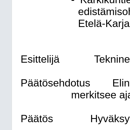
edistämisoh
Etelä-Karja
Esittelijä
Teknine
Päätösehdotus
Eli
merkitsee aj
Päätös
Hyväksyt