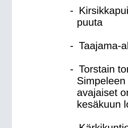
-
Kirsikkapui
puuta
-
Taajama-al
-
Torstain to
Simpeleen to
avajaiset o
kesäkuun l
-
Kärkikunti