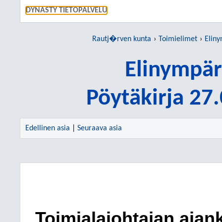
SIIRRY S
DYNASTY TIETOPALVELU
Rautj�rven kunta
Toimielimet
Eliny
Elinympär
Pöytäkirja 27
Edellinen asia
|
Seuraava asia
Toimialajohtajan ajank