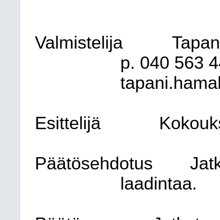
Valmistelija
Tapani
p. 040 563 4
tapani.hamal
Esittelijä
Kokouk
Päätösehdotus
Jat
laadintaa.