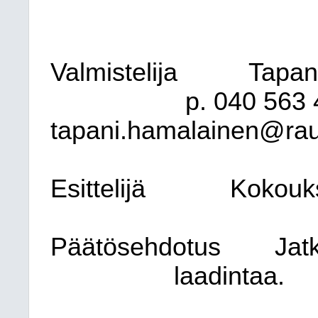
Valmistelija
Tapani
p. 040 563 
tapani.hamalainen@rautj
Esittelijä
Kokouk
Päätösehdotus
Jat
laadintaa.