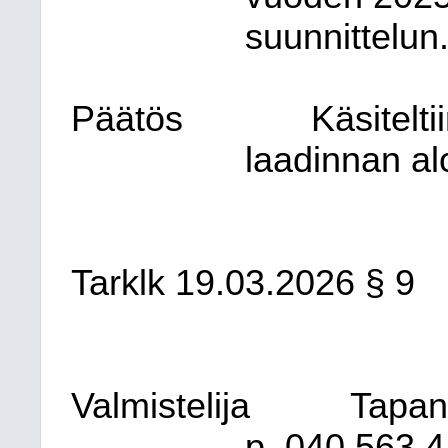
suunnittelun
Päätös
Käsitelt
laadinnan alo
Tarklk 19.03.2026 § 9
Valmistelija
Tapani
p. 040 563 4