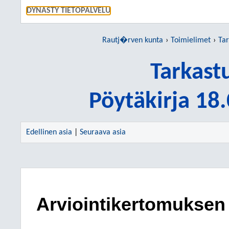
SIIRRY S
DYNASTY TIETOPALVELU
Rautj�rven kunta
Toimielimet
Tar
Tarkast
Pöytäkirja 18
Edellinen asia
|
Seuraava asia
Arviointikertomuksen 