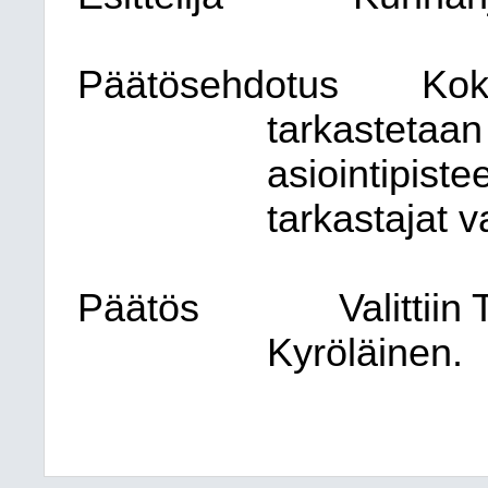
Päätösehdotus
Kok
tarkastetaan
asiointipist
tarkastajat 
Päätös
Valittii
Kyröläinen.