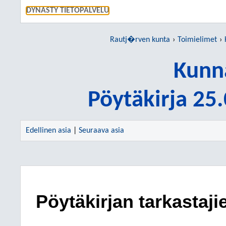
SIIRRY S
DYNASTY TIETOPALVELU
Rautj�rven kunta
Toimielimet
Kunn
Pöytäkirja 25
Edellinen asia
|
Seuraava asia
Pöytäkirjan tarkastaji