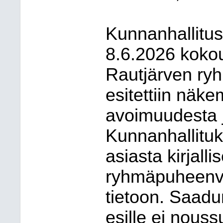
Kunnanhallitus
8.6.2026 koko
Rautjärven ry
esitettiin näk
avoimuudesta j
Kunnanhallituk
asiasta kirjall
ryhmäpuheenvu
tietoon. Saadu
esille ei noussu