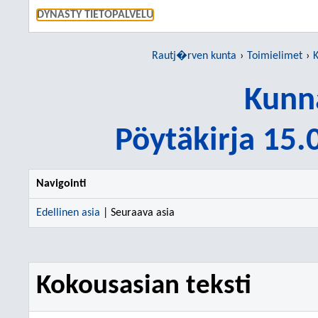
SIIRRY S
DYNASTY TIETOPALVELU
Rautj�rven kunta
Toimielimet
K
Kunn
Pöytäkirja 15
Navigointi
Edellinen asia
| Seuraava asia
Kokousasian teksti