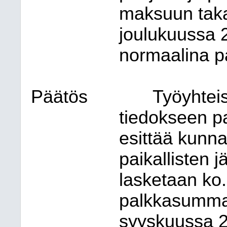
maksuun taka
joulukuussa 2
normaalina 
Päätös
Työyhtei
tiedokseen pa
esittää kunnan
paikallisten j
lasketaan ko.
palkkasummas
syyskuussa 2