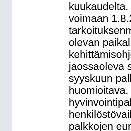
kuukaudelta. 
voimaan 1.8.
tarkoituksen
olevan paikall
kehittämisoh
jaossaoleva 
syyskuun palk
huomioitava, 
hyvinvointipa
henkilöstövai
palkkojen eu