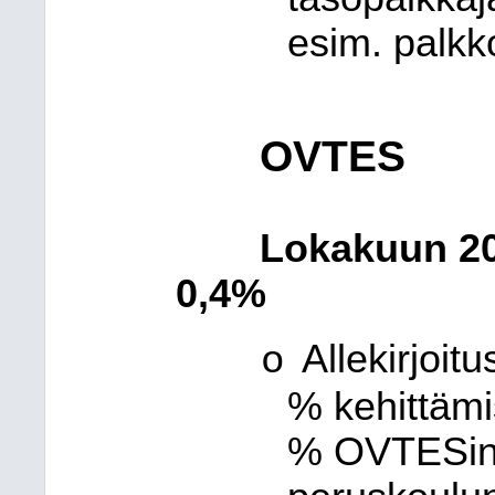
esim. palkk
OVTES
Lokakuun 20
0,4%
Allekirjoit
o
% kehittämi
% OVTESin