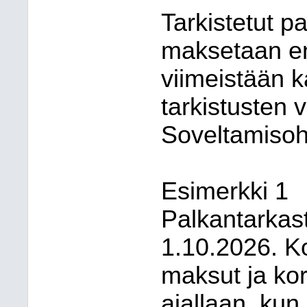
Tarkistetut pal
maksetaan e
viimeistään 
tarkistusten 
Soveltamisoh
Esimerkki 1
Palkantarkas
1.10.2026. K
maksut ja ko
ajallaan, ku