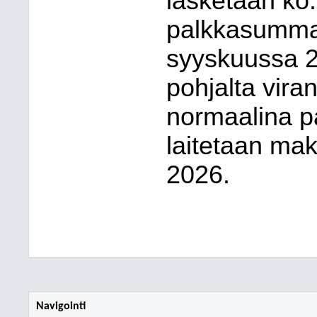
lasketaan ko.
palkkasummas
syyskuussa 2
pohjalta viran
normaalina pa
laitetaan ma
2026.
Navigointi