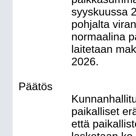
syyskuussa 2
pohjalta viran
normaalina pa
laitetaan ma
2026.
Päätös
Kunnanhallitu
paikalliset e
että paikallis