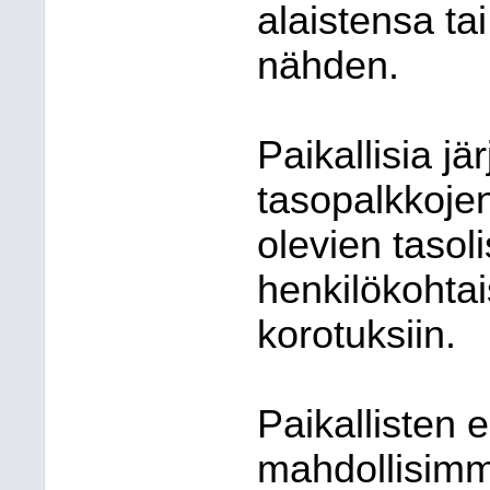
alaistensa ta
nähden.
Paikallisia jä
tasopalkkojen
olevien tasoli
henkilökohtais
korotuksiin.
Paikallisten 
mahdollisimm