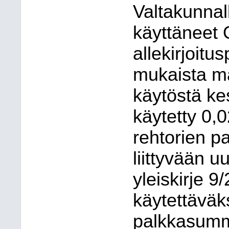
Valtakunnal
käyttäneet
allekirjoitu
mukaista m
käytöstä kes
käytetty 0,
rehtorien 
liittyvään u
yleiskirje 9
käytettäväk
palkkasumm