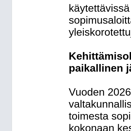
käytettävissä
sopimusaloitt
yleiskorotett
Kehittämiso
paikallinen 
Vuoden 2026
valtakunnalli
toimesta sopi
kokonaan kesk