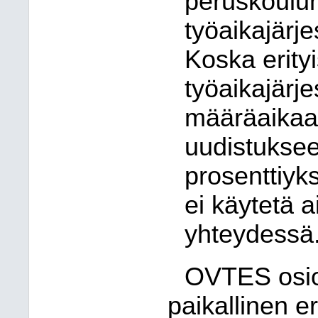
peruskoulun
työaikajärj
Koska erity
työaikajärj
määräaikaa
uudistuksee
prosenttiyk
ei käytetä 
yhteydessä
OVTES osio
paikallinen e