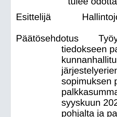
tulee odotta
Esittelijä
Hallinto
Päätösehdotus
Työy
tiedokseen pa
kunnanhallituk
järjestelyeri
sopimuksen pi
palkkasummas
syyskuun 202
pohjalta ja pa