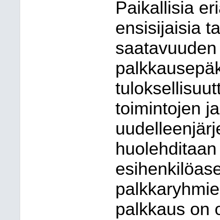
Paikallisia e
ensisijaisia t
saatavuuden 
palkkausepäk
tuloksellisuut
toimintojen j
uudelleenjärj
huolehditaan s
esihenkilöa
palkkaryhmie
palkkaus on 