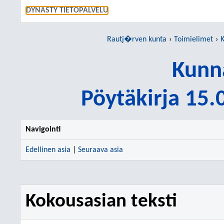
SIIRRY S
DYNASTY TIETOPALVELU
Rautj�rven kunta
Toimielimet
K
Kunn
Pöytäkirja 15
Navigointi
Edellinen asia
|
Seuraava asia
Kokousasian teksti