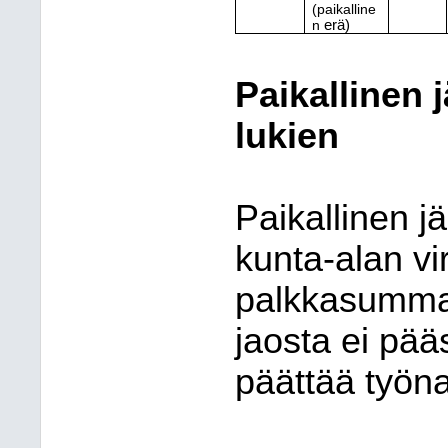
(paikalline
n
erä)
Paikallinen 
lukien
Paikallinen j
kunta-alan v
palkkasummas
jaosta ei pää
päättää työna