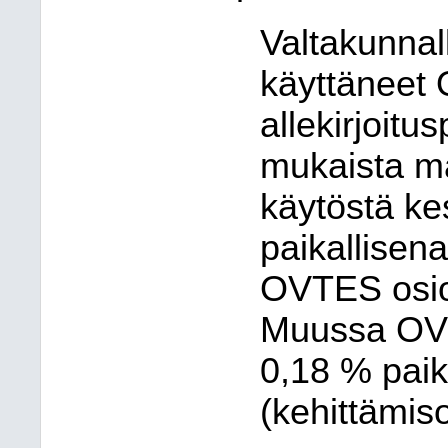
Valtakunnall
käyttäneet
allekirjoitu
mukaista ma
käytöstä kes
paikallisen
OVTES osi
Muussa OVTE
0,18 % paik
(kehittämis