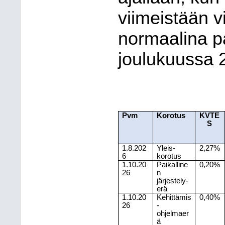
viimeistään v
normaalina 
joulukuussa 
Pvm
Korotus
KVTE
S
1.8.202
Yleis-
2,27%
6
korotus
1.10.20
Paikalline
0,20%
26
n
järjestely-
erä
1.10.20
Kehittämis
0,40%
26
-
ohjelmaer
ä