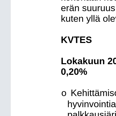
erän suuruus 
kuten yllä ol
KVTES
Lokakuun 20
0,20%
Kehittämis
o
hyvinvointia
palkkausjär