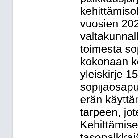
kehittämis
vuosien 20
valtakunnal
toimesta sop
kokonaan ke
yleiskirje 1
sopijaosapu
erän käyttäm
tarpeen, jot
Kehittämise
tasopalkka