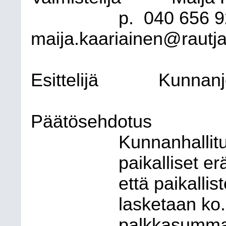
p.
040 656 9
maija.kaariainen@rautjar
Esittelijä
Kunnanj
Päätösehdotus
Kunnanhallit
paikalliset e
että paikallis
lasketaan ko.
palkkasummas