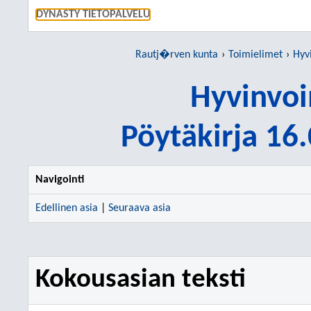
SIIRRY S
DYNASTY TIETOPALVELU
Rautj�rven kunta
Toimielimet
Hyv
Hyvinvoi
Pöytäkirja 16
Navigointi
Edellinen asia
|
Seuraava asia
Kokousasian teksti