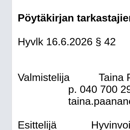
Pöytäkirjan tarkastajie
Hyvlk
16.6.2026
§ 42
Valmistelija
Taina 
p. 040
700 2
taina.paanane
Esittelijä
Hyvinvoi