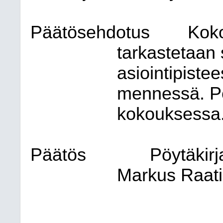
Päätösehdotus
Koko
tarkastetaan 
asiointipiste
mennessä. Pöy
kokouksessa
Päätös
Pöytäkirja
Markus Raati