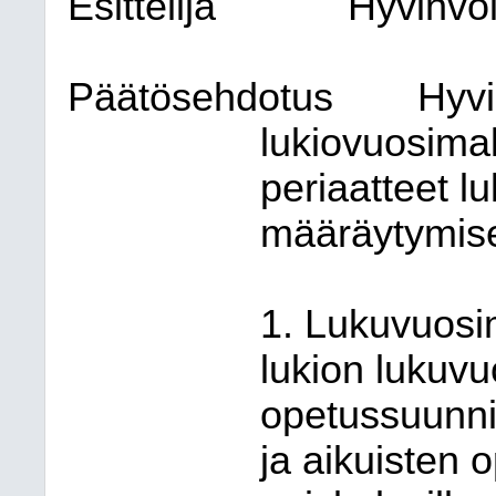
Esittelijä
Hyvinvoi
Päätösehdotus
Hyvi
lukiovuosima
periaatteet 
määräytymise
1. Lukuvuosi
lukion lukuv
opetussuunni
ja aikuisten