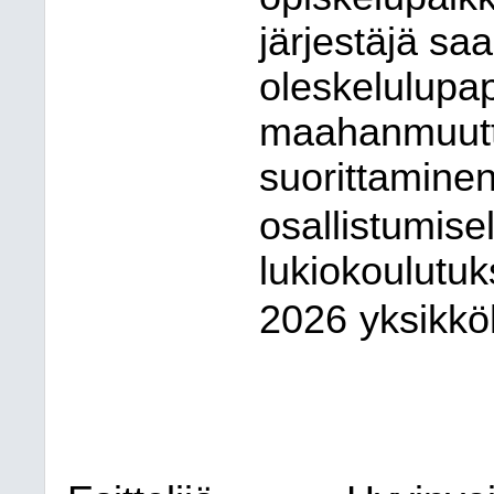
järjestäjä saa
oleskelulupap
maahanmuutto
suorittamine
osallistumisel
lukiokoulutu
2026
yksikkö