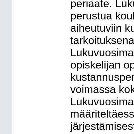
periaate. Lu
perustua kou
aiheutuviin k
tarkoituksena
Lukuvuosima
opiskelijan o
kustannusper
voimassa kok
Lukuvuosima
määriteltäes
järjestämises