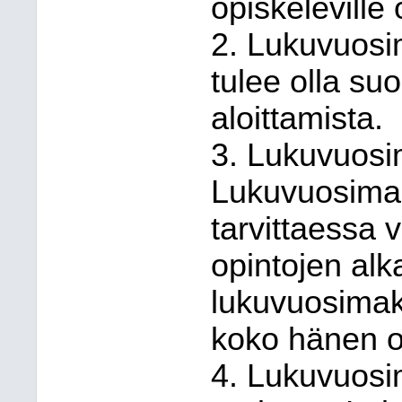
opiskeleville
2. Lukuvuosi
tulee olla su
aloittamista.
3. Lukuvuosi
Lukuvuosimak
tarvittaessa v
opintojen alk
lukuvuosimak
koko hänen o
4. Lukuvuos