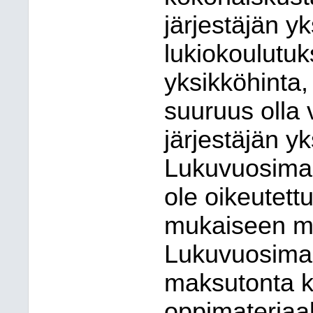
järjestäjän y
lukiokoulutu
yksikköhinta
suuruus olla
järjestäjän yk
Lukuvuosimaks
ole oikeutettu
mukaiseen m
Lukuvuosimaks
maksutonta k
oppimateriaale