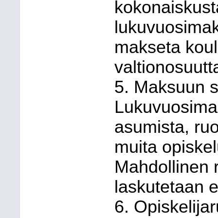
kokonaiskust
lukuvuosimaks
makseta koulu
valtionosuutt
5. Maksuun si
Lukuvuosimaks
asumista, ruo
muita opiskelu
Mahdollinen 
laskutetaan e
6. Opiskelija