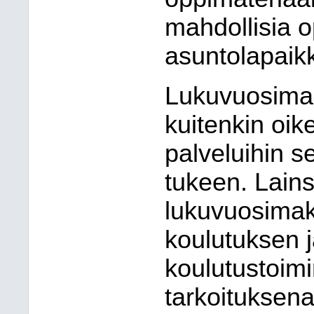
mahdollisia o
asuntolapaik
Lukuvuosimak
kuitenkin oik
palveluihin s
tukeen. Lai
lukuvuosimak
koulutuksen j
koulutustoimi
tarkoituksena