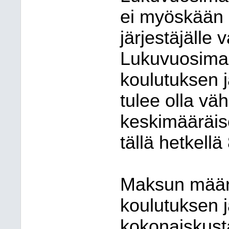
ei myöskään 
järjestäjälle 
Lukuvuosima
koulutuksen 
tulee olla vä
keskimääräis
tällä hetkellä
Maksun määr
koulutuksen j
kokonaiskust