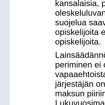
kansalaisia, 
oleskeluluvan 
suojelua saav
opiskelijoita 
opiskelijoita.
Lainsäädänn
periminen ei 
vapaaehtoist
järjestäjän o
maksun piiriin
Lukuvuosimaks