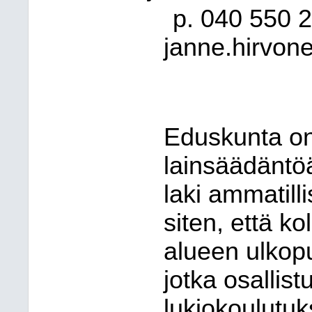
p. 040
550 2
janne.hirvone
Eduskunta on
lainsäädäntöä
laki ammatill
siten, että k
alueen ulkopu
jotka osallis
lukiokoulutuk