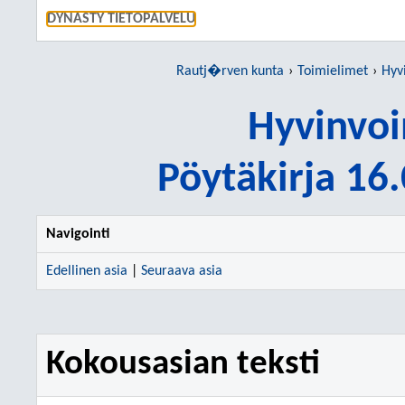
SIIRRY S
DYNASTY TIETOPALVELU
Rautj�rven kunta
Toimielimet
Hyv
Hyvinvoi
Pöytäkirja 16
Navigointi
Edellinen asia
|
Seuraava asia
Kokousasian teksti