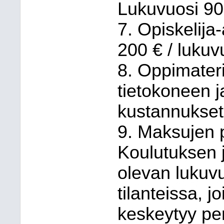
Lukuvuosi 90
7. Opiskelij
200 € / lukuv
8. Oppimateri
tietokoneen ja 
kustannukset.
9. Maksujen p
Koulutuksen jä
olevan lukuv
tilanteissa, j
keskeytyy per