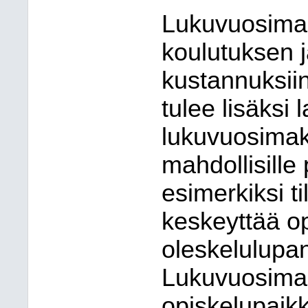
Lukuvuosimak
koulutuksen j
kustannuksiin
tulee lisäksi 
lukuvuosimak
mahdollisille 
esimerkiksi ti
keskeyttää o
oleskelulupa
Lukuvuosimak
opiskelupaik