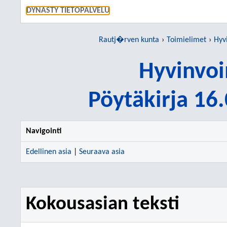
SIIRRY S
DYNASTY TIETOPALVELU
Rautj�rven kunta
Toimielimet
Hyv
Hyvinvoi
Pöytäkirja 16
Navigointi
Edellinen asia
|
Seuraava asia
Kokousasian teksti