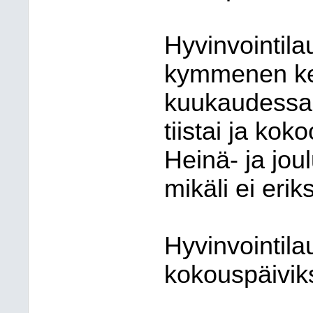
Hyvinvointil
kymmenen ke
kuukaudessa.
tiistai ja kok
Heinä- ja jou
mikäli ei erik
Hyvinvointil
kokouspäivik