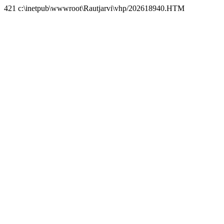
421 c:\inetpub\wwwroot\Rautjarvi\vhp/202618940.HTM