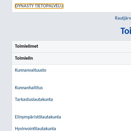
SIIRRY S
DYNASTY TIETOPALVELU
Rautjär
To
Toimielimet
Toimielin
Kunnanvaltuusto
Kunnanhallitus
Tarkastuslautakunta
Elinympäristölautakunta
Hyvinvointilautakunta