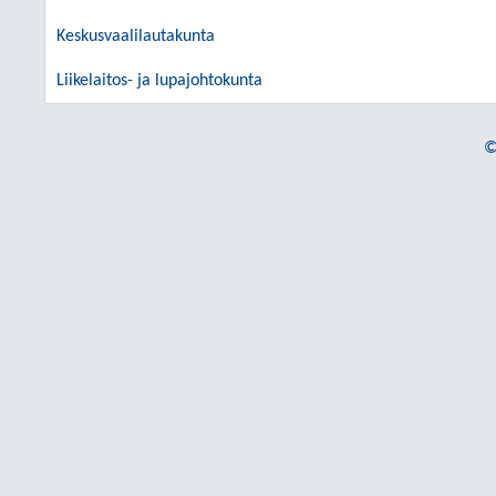
Keskusvaalilautakunta
Liikelaitos- ja lupajohtokunta
©