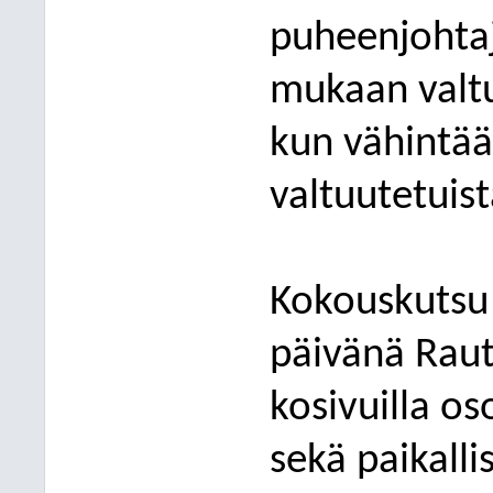
puheenjohtaj
mukaan valtu
kun vähintää
valtuutetuist
Kokouskutsu 
päivänä Raut
kosivuilla os
sekä paikalli