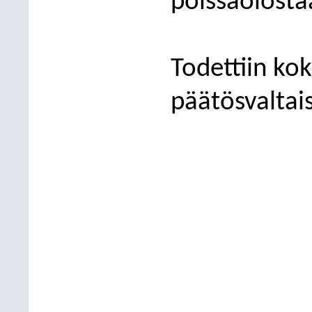
poissaolosta
Todettiin koko
päätösvaltais