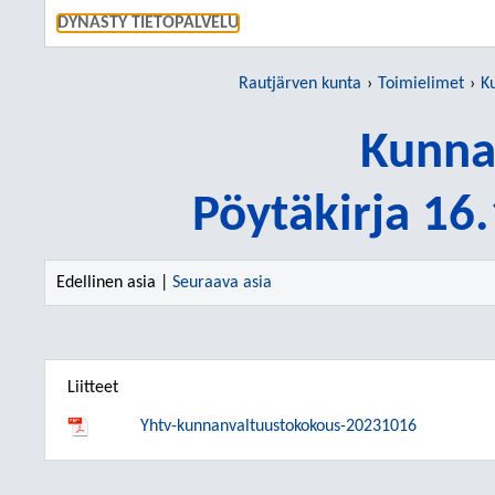
SIIRRY S
DYNASTY TIETOPALVELU
Rautjärven kunta
Toimielimet
K
Kunna
Pöytäkirja 16
Edellinen asia |
Seuraava asia
Liitteet
Yhtv-kunnanvaltuustokokous-20231016