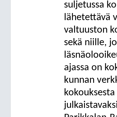
suljetussa k
lähetettävä 
valtuuston k
sekä niille, 
läsnäolooike
ajassa on ko
kunnan verkko
kokouksesta 
julkaistavaks