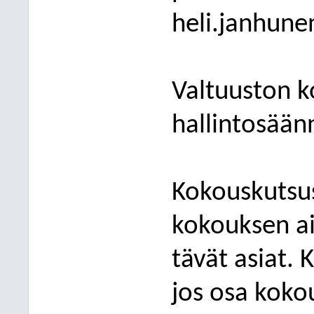
heli.janhune
Valtuuston 
hallintosäänn
Kokouskutsus
kokouksen aik
tävät asiat.
jos osa kokou