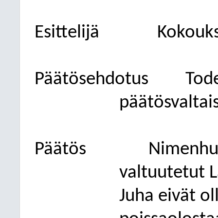
Esittelijä
Kokouks
Päätösehdotus
Tode
päätösvaltai
Päätös
Nimenhuu
valtuutetut L
Juha eivät ol