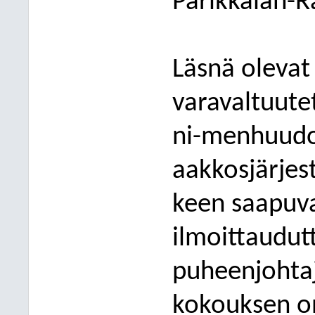
Parikkalan-R
Läsnä olevat 
varavaltuute
ni-menhuudol
aakkosjärjes
keen saapuv
ilmoittaudut
puheenjohtaj
kokouksen on