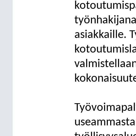
kotoutumispa
työnhakijana
asiakkaille. 
kotoutumisl
valmistellaa
kokonaisuut
Työvoimapalve
useammasta 