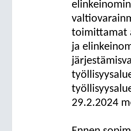
elinkeinomini
valtiovarainm
toimittamat a
ja elinkeinom
järjestämisva
työllisyysalu
työllisyysalu
29.2.2024 m