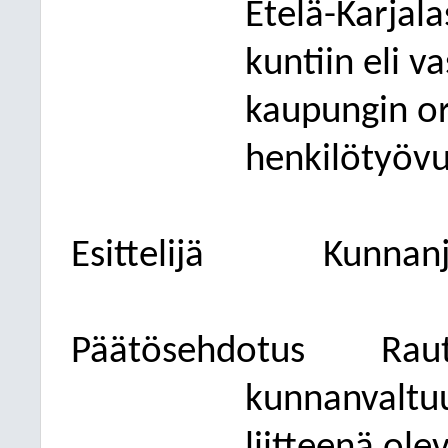
Etelä-Karjala
kuntiin eli 
kaupungin o
henkilötyövu
Esittelijä
Kunnanj
Päätösehdotus
Raut
kunnanvaltuu