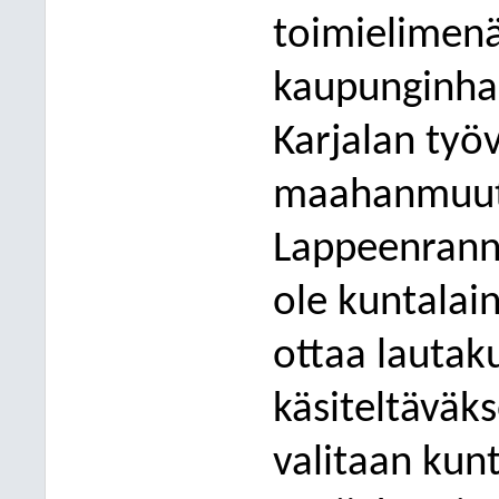
toimielimen
kaupunginhal
Karjalan työ
maahanmuutt
Lappeenranna
ole kuntalai
ottaa lauta
käsiteltäväk
valitaan kun