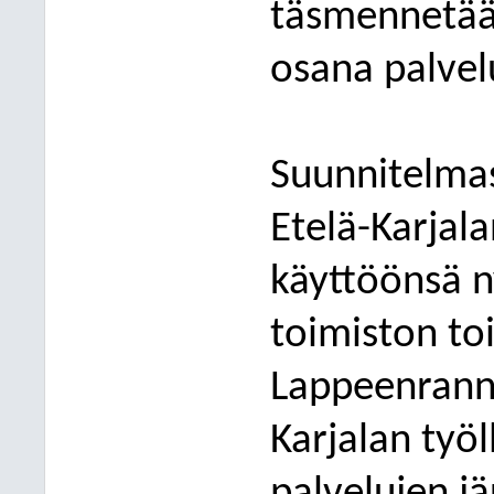
täsmennetää
osana palvel
Suunnitelmas
Etelä-Karjala
käyttöönsä n
toimiston toi
Lappeenranna
Karjalan työ