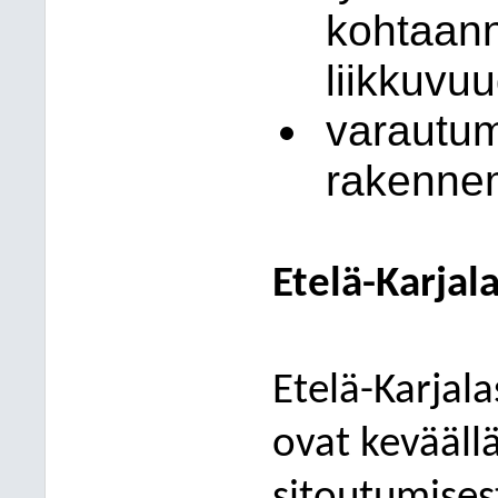
kohtaan
liikkuvu
varautu
rakennem
Etelä-Karjal
Etelä-Karjal
ovat kevääll