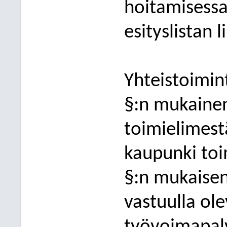
hoitamisessa
esityslistan l
Yhteistoimin
§:n mukainen
toimielimest
kaupunki toi
§:n mukaise
vastuulla ole