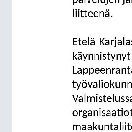
palvelujen jä
liitteenä.
Etelä-Karjal
käynnistynyt
Lappeenrant
työvaliokunn
Valmistelussa
organisaatiot
maakuntalii