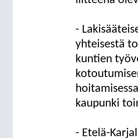
liitteenä olev
- Lakisäätei
yhteisestä t
kuntien työv
kotoutumisen
hoitamisessa
kaupunki toi
- Etelä-Karja