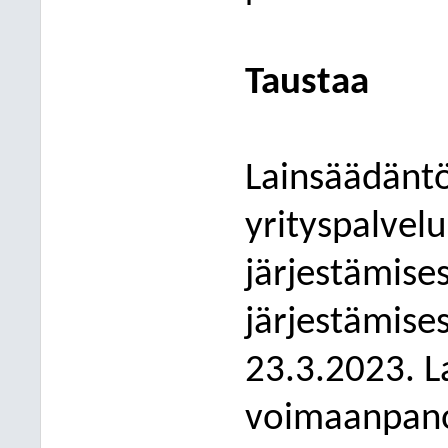
Taustaa
Lainsäädäntö
yrityspalvel
järjestämise
järjestämise
23.3.2023. L
voimaanpano