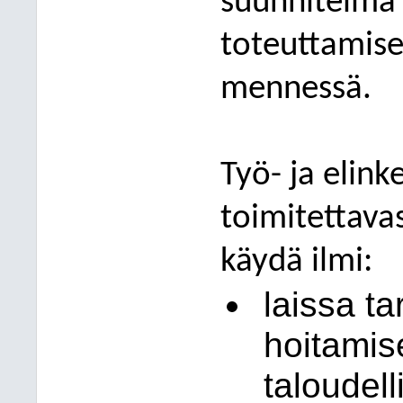
suunnitelma
toteuttamis
mennessä.
Työ- ja elink
toimitettava
käydä ilmi:
laissa ta
hoitamis
taloudell