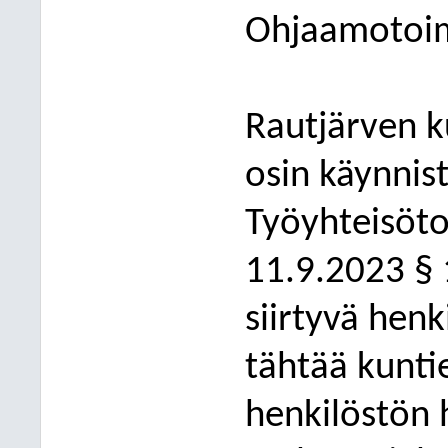
Ohjaamotoim
Rautjärven k
osin käynnis
Työyhteisöto
11.9.2023 § 1
siirtyvä henk
tähtää kunti
henkilöstön 