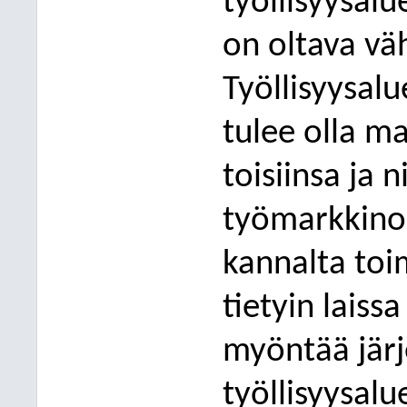
työllisyysal
on oltava vä
Työllisyysal
tulee olla m
toisiinsa ja
työmarkkinoi
kannalta toi
tietyin laiss
myöntää jär
työllisyysal