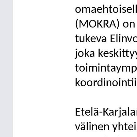
omaehtoisell
(MOKRA) on k
tukeva Elinv
joka keskitty
toimintaymp
koordinointii
Etelä-Karjala
välinen yhte