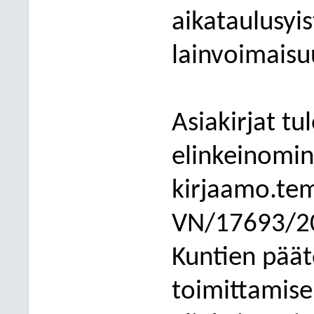
aikataulusyis
lainvoimaisu
Asiakirjat tu
elinkeinomin
kirjaamo.tem
VN/17693/20
Kuntien päät
toimittamisen