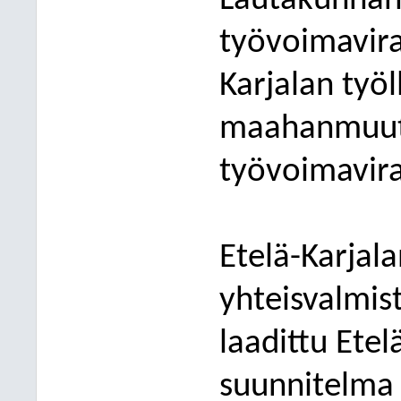
Lautakunnan
työvoimavira
Karjalan työll
maahanmuutt
työvoimavir
Etelä-Karjala
yhteisvalmis
laadittu Etel
suunnitelma