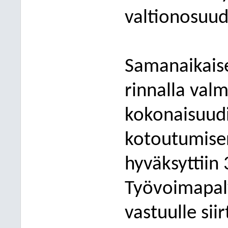
valtionosuud
Samanaikais
rinnalla val
kokonaisuudi
kotoutumise
hyväksyttiin
Työvoimapal
vastuulle sii