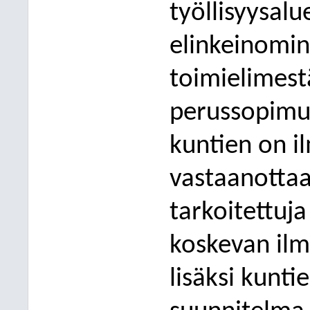
työllisyysalu
elinkeinomin
toimielimest
perussopimu
kuntien on il
vastaanottaa
tarkoitettuja
koskevan ilm
lisäksi kunti