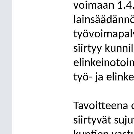
voimaan 1.4.
lainsäädännö
työvoimapalv
siirtyy kunnil
elinkeinotoi
työ- ja elink
Tavoitteena 
siirtyvät suju