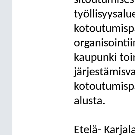
sitoutumises
työllisyysalu
kotoutumispa
organisointi
kaupunki toi
järjestämisv
kotoutumisp
alusta.
Etelä- Karjal