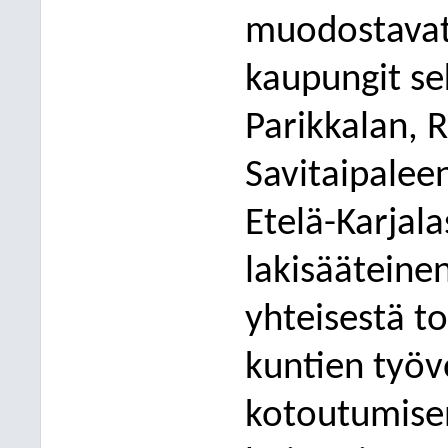
muodostavat
kaupungit s
Parikkalan, 
Savitaipalee
Etelä-Karjala
lakisääteine
yhteisestä t
kuntien työv
kotoutumisen