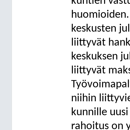
kuntien vastu
huomioiden. 
keskusten ju
liittyvät han
keskuksen ju
liittyvät mak
Työvoimapalv
niihin liitty
kunnille uus
rahoitus on y