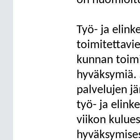
on huomioitu
Työ- ja elin
toimitettavie
kunnan toimi
hyväksymiä.
palvelujen j
työ- ja elink
viikon kulue
hyväksymisest