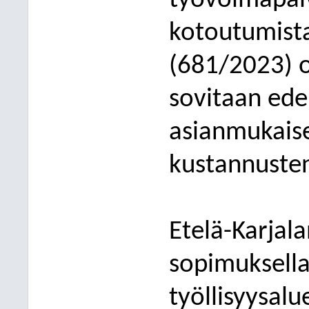
työvoimapalv
kotoutumista
(681/2023) o
sovitaan ede
asianmukaise
kustannusten
Etelä-Karjal
sopimuksella
työllisyysal