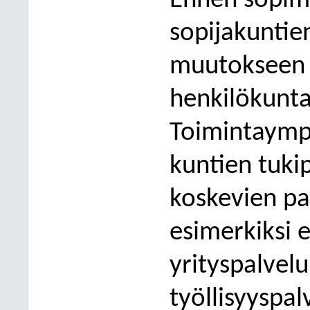
Ennen sopim
sopijakuntien
muutokseen l
henkilökunta
Toimintaymp
kuntien tuki
koskevien pa
esimerkiksi e
yrityspalvel
työllisyyspal