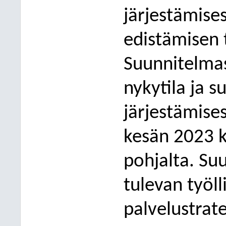
järjestämise
edistämisen 
Suunnitelmas
nykytila ja 
järjestämise
kesän 2023 k
pohjalta. S
tulevan työl
palvelustrate