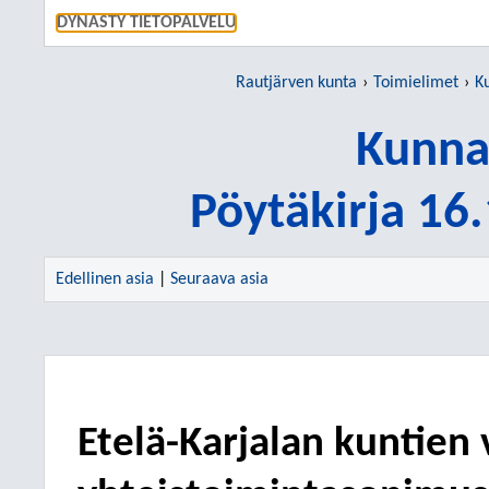
SIIRRY S
DYNASTY TIETOPALVELU
Rautjärven kunta
Toimielimet
K
Kunna
Pöytäkirja 16
Edellinen asia
|
Seuraava asia
Etelä-Karjalan kuntien 