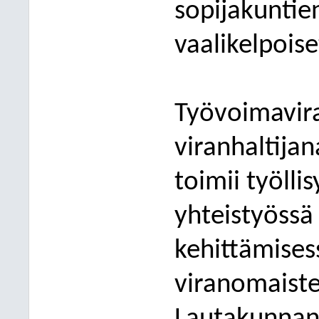
sopijakuntie
vaalikelpoise
Työvoimavir
viranhaltijan
toimii työlli
yhteistyössä 
kehittämises
viranomaiste