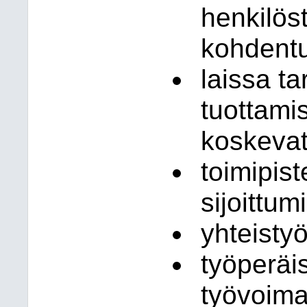
henkilös
kohdent
laissa ta
tuottami
koskevat
toimipis
sijoittum
yhteisty
työperä
työvoima