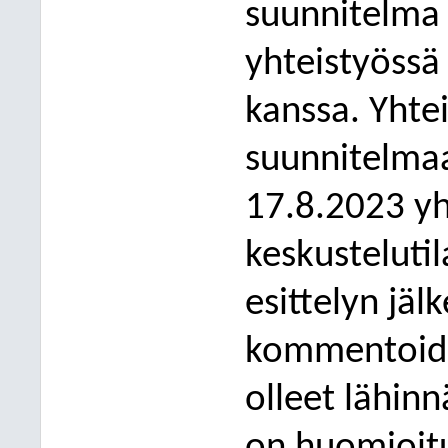
suunnitelma 
yhteistyössä
kanssa. Yhte
suunnitelmaa
17.8.2023 yht
keskustelutil
esittelyn jäl
kommentoida
olleet lähinn